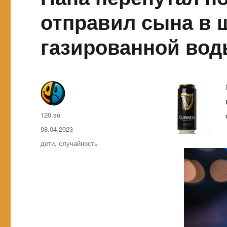
отправил сына в 
газированной во
Автор
120.su
Опубликовано
08.04.2023
Метки
дети
,
случайность