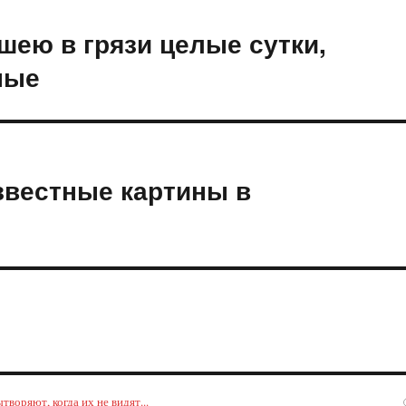
шею в грязи целые сутки,
ные
звестные картины в
воряют, когда их не видят...