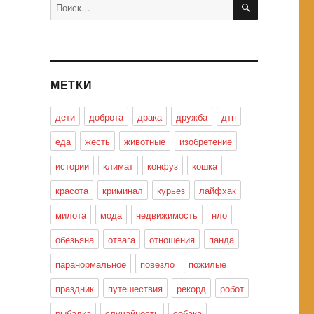
Искать:
МЕТКИ
дети
доброта
драка
дружба
дтп
еда
жесть
животные
изобретение
истории
климат
конфуз
кошка
красота
криминал
курьез
лайфхак
милота
мода
недвижимость
нло
обезьяна
отвага
отношения
панда
паранормальное
повезло
пожилые
праздник
путешествия
рекорд
робот
рыбалка
случайность
собака