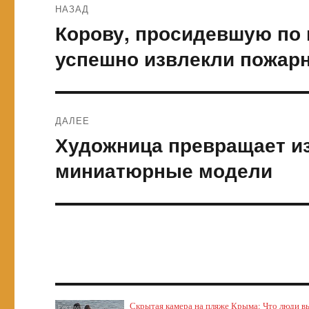
НАЗАД
по
Корову, просидевшую по 
Предыдущая
запись:
записям
успешно извлекли пожар
ДАЛЕЕ
Художница превращает и
Следующая
запись:
миниатюрные модели
Скрытая камера на пляже Крыма: Что люди выт