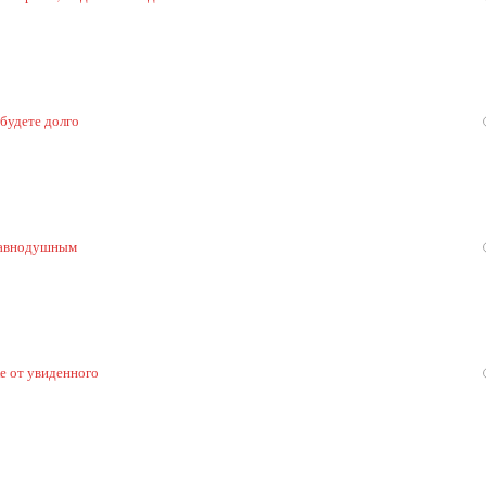
 будете долго
 равнодушным
ке от увиденного