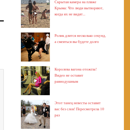
Скрытая камера на пляже
i
Крыма: Что люди вытворяют,
когда их не видят...
Ролик длится несколько секунд,
i
а смеяться вы будете долго
Королева вагона отожгла!
i
Видео не оставит
равнодушным
Этот танец невесты оставит
i
вас без слов! Пересмотрела 10
раз