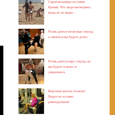
Скрытая камера на пляже
i
Крыма: Что люди вытворяют,
когда их не видят...
Ролик длится несколько секунд,
i
а смеяться вы будете долго
Ролик длится пару секунд, но
i
вы будете в шоке от
увиденного
Королева вагона отожгла!
i
Видео не оставит
равнодушным