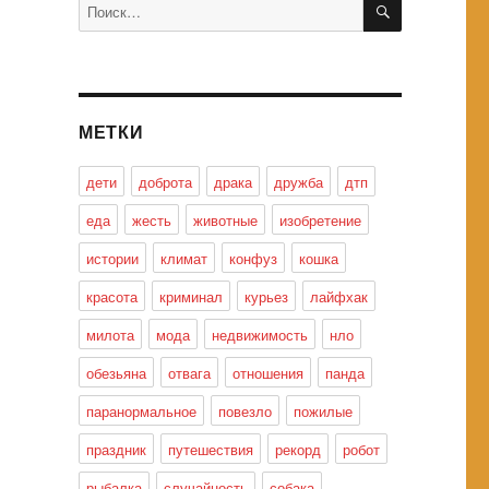
Искать:
МЕТКИ
дети
доброта
драка
дружба
дтп
еда
жесть
животные
изобретение
истории
климат
конфуз
кошка
красота
криминал
курьез
лайфхак
милота
мода
недвижимость
нло
обезьяна
отвага
отношения
панда
паранормальное
повезло
пожилые
праздник
путешествия
рекорд
робот
рыбалка
случайность
собака