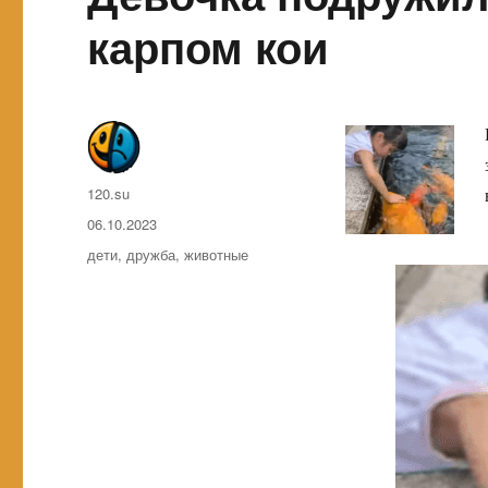
карпом кои
Автор
120.su
Опубликовано
06.10.2023
Метки
дети
,
дружба
,
животные