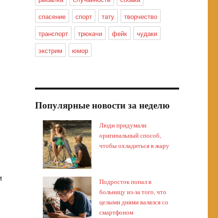
спасение
спорт
тату
творчество
транспорт
трюкачи
фейк
чудаки
экстрим
юмор
Популярные новости за неделю
Люди придумали
оригинальный способ,
чтобы охладиться в жару
м
Подросток попал в
больницу из-за того, что
целыми днями валялся со
смартфоном