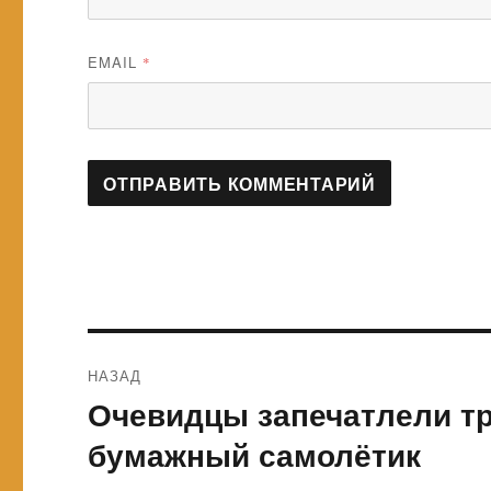
EMAIL
*
Навигация
НАЗАД
по
Очевидцы запечатлели т
Предыдущая
запись:
записям
бумажный самолётик