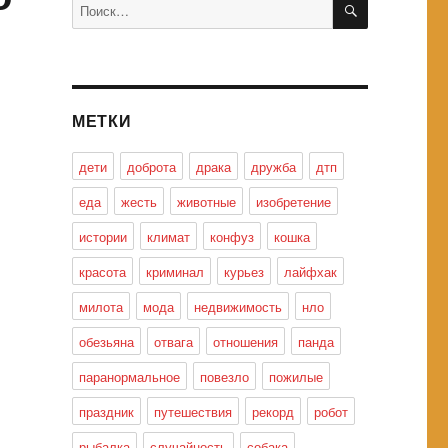
Искать:
МЕТКИ
дети
доброта
драка
дружба
дтп
еда
жесть
животные
изобретение
истории
климат
конфуз
кошка
красота
криминал
курьез
лайфхак
милота
мода
недвижимость
нло
обезьяна
отвага
отношения
панда
паранормальное
повезло
пожилые
праздник
путешествия
рекорд
робот
рыбалка
случайность
собака