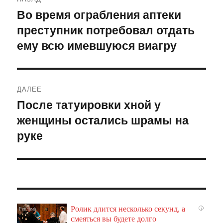
по
Во время ограбления аптеки
Предыдущая
преступник потребовал отдать
запись:
записям
ему всю имевшуюся виагру
ДАЛЕЕ
После татуировки хной у
Следующая
женщины остались шрамы на
запись:
руке
Ролик длится несколько секунд, а
i
смеяться вы будете долго