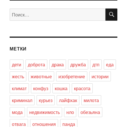
ПО
Искать:
МЕТКИ
дети
доброта
драка
дружба
дтп
еда
жесть
животные
изобретение
истории
климат
конфуз
кошка
красота
криминал
курьез
лайфхак
милота
мода
недвижимость
нло
обезьяна
отвага
отношения
панда