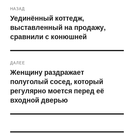
Навигация
НАЗАД
по
Уединённый коттедж,
Предыдущая
выставленный на продажу,
запись:
записям
сравнили с конюшней
ДАЛЕЕ
Женщину раздражает
Следующая
полуголый сосед, который
запись:
регулярно моется перед её
входной дверью