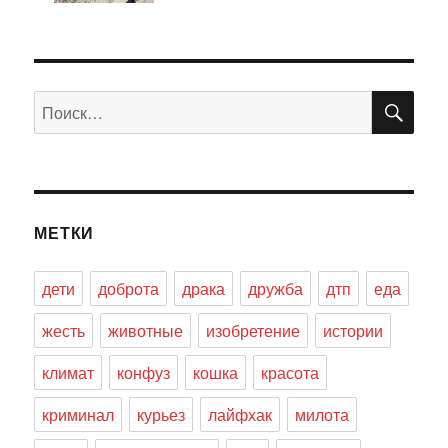
ПО
Искать:
МЕТКИ
дети
доброта
драка
дружба
дтп
еда
жесть
животные
изобретение
истории
климат
конфуз
кошка
красота
криминал
курьез
лайфхак
милота