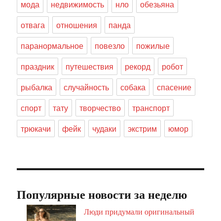
мода
недвижимость
нло
обезьяна
отвага
отношения
панда
паранормальное
повезло
пожилые
праздник
путешествия
рекорд
робот
рыбалка
случайность
собака
спасение
спорт
тату
творчество
транспорт
трюкачи
фейк
чудаки
экстрим
юмор
Популярные новости за неделю
Люди придумали оригинальный