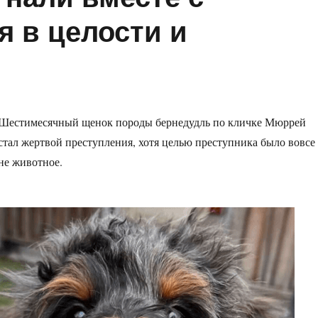
я в целости и
Шестимесячный щенок породы бернедудль по кличке Мюррей
стал жертвой преступления, хотя целью преступника было вовсе
не животное.