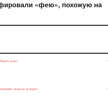
фировали «фею», похожую на
 будете долго
воряют, когда их не видят...