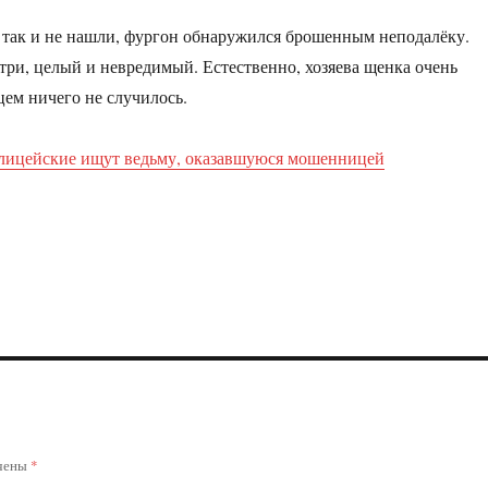
а так и не нашли, фургон обнаружился брошенным неподалёку.
ри, целый и невредимый. Естественно, хозяева щенка очень
цем ничего не случилось.
лицейские ищут ведьму, оказавшуюся мошенницей
ечены
*