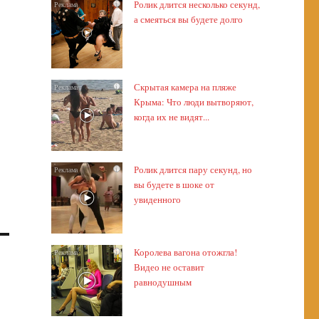
Ролик длится несколько секунд,
i
а смеяться вы будете долго
Скрытая камера на пляже
i
Крыма: Что люди вытворяют,
когда их не видят...
Ролик длится пару секунд, но
i
вы будете в шоке от
увиденного
Королева вагона отожгла!
i
Видео не оставит
равнодушным