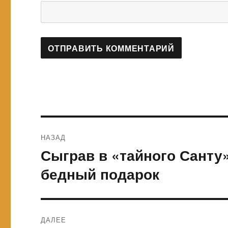
Навигация
НАЗАД
по
Сыграв в «тайного Санту
Предыдущая
запись:
записям
бедный подарок
ДАЛЕЕ