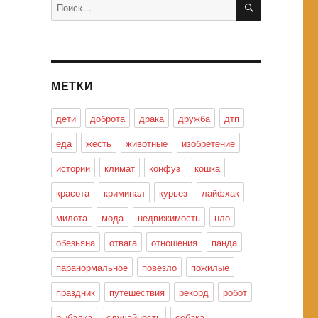
Искать:
МЕТКИ
дети
доброта
драка
дружба
дтп
еда
жесть
животные
изобретение
истории
климат
конфуз
кошка
красота
криминал
курьез
лайфхак
милота
мода
недвижимость
нло
обезьяна
отвага
отношения
панда
паранормальное
повезло
пожилые
праздник
путешествия
рекорд
робот
рыбалка
случайность
собака