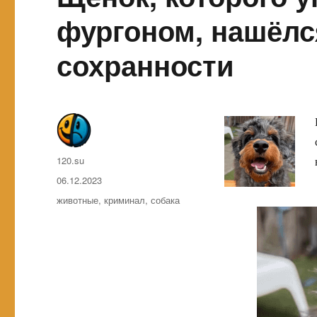
фургоном, нашёлс
сохранности
Автор
120.su
Опубликовано
06.12.2023
Метки
животные
,
криминал
,
собака