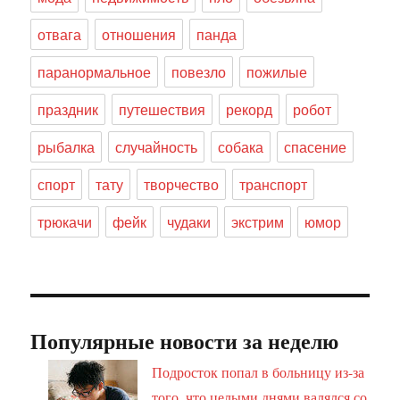
отвага
отношения
панда
паранормальное
повезло
пожилые
праздник
путешествия
рекорд
робот
рыбалка
случайность
собака
спасение
спорт
тату
творчество
транспорт
трюкачи
фейк
чудаки
экстрим
юмор
Популярные новости за неделю
Подросток попал в больницу из-за
того, что целыми днями валялся со