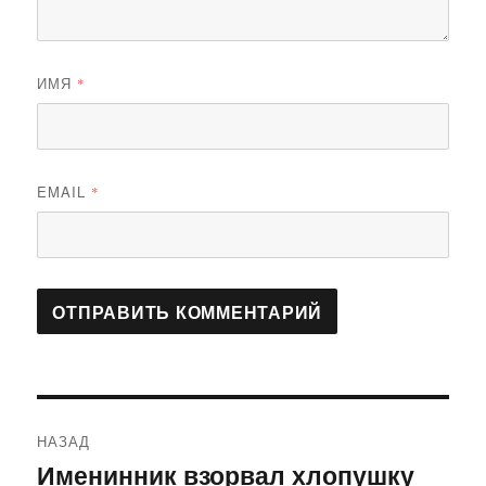
ИМЯ
*
EMAIL
*
Навигация
НАЗАД
по
Именинник взорвал хлопушку
Предыдущая