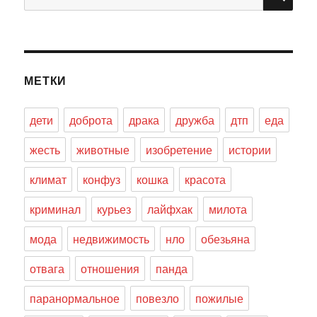
МЕТКИ
дети
доброта
драка
дружба
дтп
еда
жесть
животные
изобретение
истории
климат
конфуз
кошка
красота
криминал
курьез
лайфхак
милота
мода
недвижимость
нло
обезьяна
отвага
отношения
панда
паранормальное
повезло
пожилые