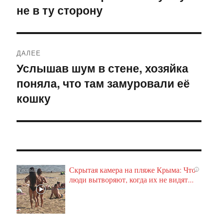
не в ту сторону
запись:
записям
ДАЛЕЕ
Услышав шум в стене, хозяйка
Следующая
поняла, что там замуровали её
запись:
кошку
Скрытая камера на пляже Крыма: Что
i
люди вытворяют, когда их не видят...