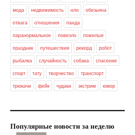
мода
недвижимость
нло
обезьяна
отвага
отношения
панда
паранормальное
повезло
пожилые
праздник
путешествия
рекорд
робот
рыбалка
случайность
собака
спасение
спорт
тату
творчество
транспорт
трюкачи
фейк
чудаки
экстрим
юмор
Популярные новости за неделю