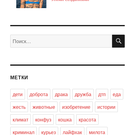
ПО
Искать:
МЕТКИ
дети
доброта
драка
дружба
дтп
еда
жесть
животные
изобретение
истории
климат
конфуз
кошка
красота
криминал
курьез
лайфхак
милота