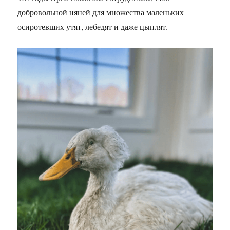
добровольной няней для множества маленьких
осиротевших утят, лебедят и даже цыплят.