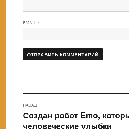
EMAIL
*
Навигация
НАЗАД
по
Создан робот Emo, котор
Предыдущая
запись:
записям
человеческие улыбки