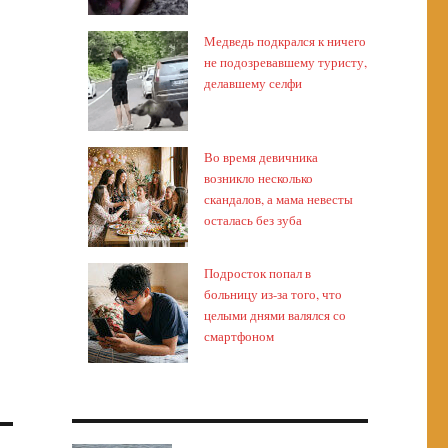
Медведь подкрался к ничего
не подозревавшему туристу,
делавшему селфи
Во время девичника
возникло несколько
скандалов, а мама невесты
осталась без зуба
Подросток попал в
больницу из-за того, что
целыми днями валялся со
смартфоном