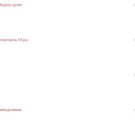
 будете долго
есмотрела 10 раз
 равнодушным