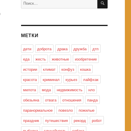
Искать:
ю
МЕТКИ
дети
доброта
драка
дружба
дтп
еда
жесть
животные
изобретение
истории
климат
конфуз
кошка
красота
криминал
курьез
лайфхак
милота
мода
недвижимость
нло
обезьяна
отвага
отношения
панда
паранормальное
повезло
пожилые
праздник
путешествия
рекорд
робот
рыбалка
случайность
собака