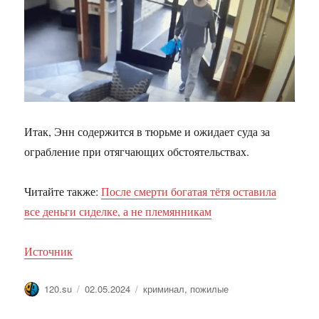
Итак, Энн содержится в тюрьме и ожидает суда за
ограбление при отягчающих обстоятельствах.
Читайте также:
После смерти богатая тётя оставила
все деньги сиделке, а не племянникам
Источник
Автор
Опубликовано
Метки
120.su
02.05.2024
криминал
,
пожилые