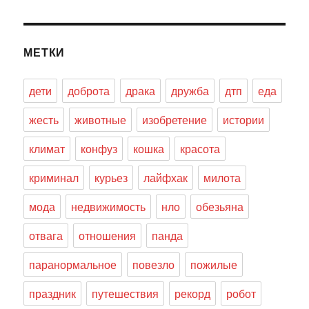
МЕТКИ
дети
доброта
драка
дружба
дтп
еда
жесть
животные
изобретение
истории
климат
конфуз
кошка
красота
криминал
курьез
лайфхак
милота
мода
недвижимость
нло
обезьяна
отвага
отношения
панда
паранормальное
повезло
пожилые
праздник
путешествия
рекорд
робот