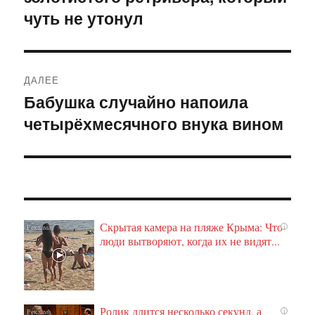
чуть не утонул
ДАЛЕЕ
Бабушка случайно напоила
Следующая
четырёхмесячного внука вином
запись:
Скрытая камера на пляже Крыма: Что
i
люди вытворяют, когда их не видят...
Ролик длится несколько секунд, а
i