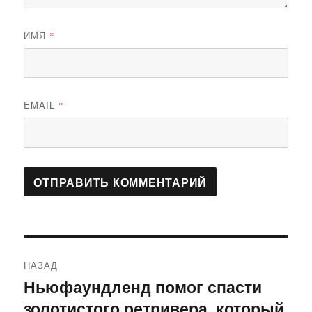
ИМЯ
*
EMAIL
*
Навигация
НАЗАД
по
Ньюфаундленд помог спасти
Предыдущая
золотистого ретривера, который
запись:
записям