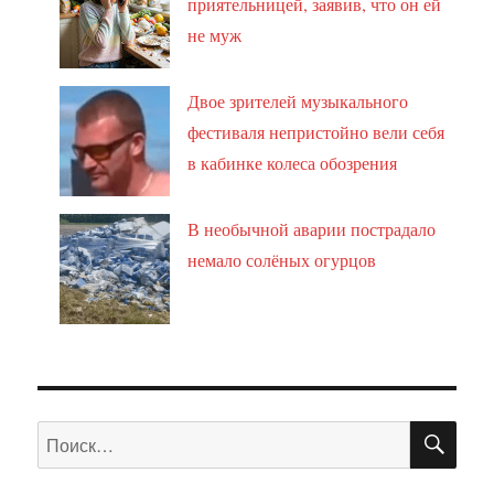
приятельницей, заявив, что он ей
не муж
Двое зрителей музыкального
фестиваля непристойно вели себя
в кабинке колеса обозрения
В необычной аварии пострадало
немало солёных огурцов
ПО
Искать: