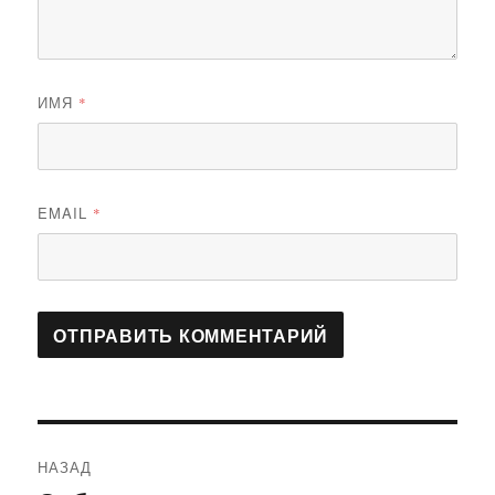
ИМЯ
*
EMAIL
*
Навигация
НАЗАД
по