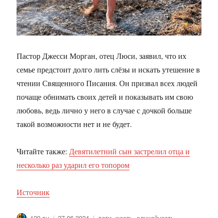
Пастор Джесси Морган, отец Люси, заявил, что их
семье предстоит долго лить слёзы и искать утешение в
чтении Священного Писания. Он призвал всех людей
почаще обнимать своих детей и показывать им свою
любовь, ведь лично у него в случае с дочкой больше
такой возможности нет и не будет.
Читайте также:
Девятилетний сын застрелил отца и
несколько раз ударил его топором
Источник
Автор
Опубликовано
Метки
120.su
27.06.2024
дети
,
жесть
,
случайность