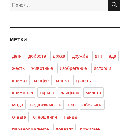
ПО
Искать:
МЕТКИ
дети
доброта
драка
дружба
дтп
еда
жесть
животные
изобретение
истории
климат
конфуз
кошка
красота
криминал
курьез
лайфхак
милота
мода
недвижимость
нло
обезьяна
отвага
отношения
панда
паранормальное
повезло
пожилые