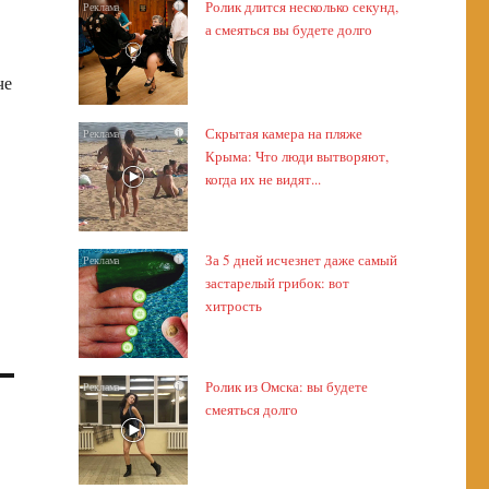
Ролик длится несколько секунд,
i
а смеяться вы будете долго
че
Скрытая камера на пляже
i
Крыма: Что люди вытворяют,
когда их не видят...
За 5 дней исчезнет даже самый
i
застарелый грибок: вот
хитрость
Ролик из Омска: вы будете
i
смеяться долго