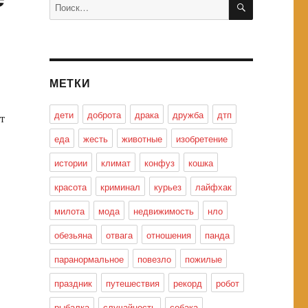
Искать:
МЕТКИ
дети
доброта
драка
дружба
дтп
т
еда
жесть
животные
изобретение
истории
климат
конфуз
кошка
красота
криминал
курьез
лайфхак
милота
мода
недвижимость
нло
обезьяна
отвага
отношения
панда
паранормальное
повезло
пожилые
праздник
путешествия
рекорд
робот
рыбалка
случайность
собака