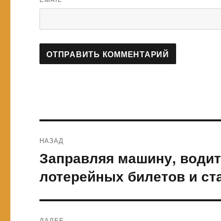
Навигация
НАЗАД
по
Заправляя машину, водит
Предыдущая
запись:
записям
лотерейных билетов и с
ДАЛЕЕ