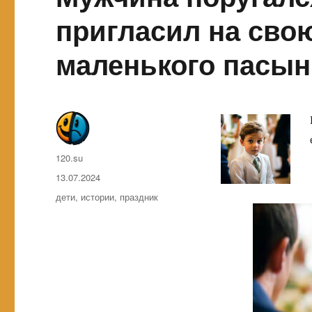
пригласил на сво
маленького пасын
Автор
120.su
Опубликовано
13.07.2024
Метки
дети
,
истории
,
праздник