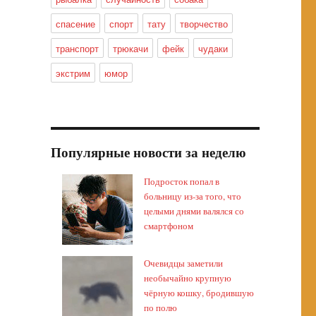
спасение
спорт
тату
творчество
транспорт
трюкачи
фейк
чудаки
экстрим
юмор
Популярные новости за неделю
Подросток попал в
больницу из-за того, что
целыми днями валялся со
смартфоном
Очевидцы заметили
необычайно крупную
чёрную кошку, бродившую
по полю