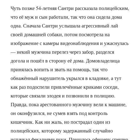
Чуть позже 54-летняя Сантри рассказала полицейским,
что её муж и сын работали, так что она сидела дома
одна. Сначала Сантри услышала агрессивный лай
своей домашней собаки, потом посмотрела на
изображение с камеры видеонаблюдения и ужаснулась
— некий мужчина перелез через забор, разделся
догола и пошёл в сторону её дома. Домовладелица
принялась вопить и звать на помощь, так что
обнажённый нарушитель укрылся в кладовке, а тут
как раз подоспели привлечённые криками соседи,
которые связали злодея и позвонили в полицию.
Правда, пока арестованного мужчину вели к машине,
он оконфузился, не сумев взять под контроль
кишечник. Как ни жаль, но пострадал один из
полицейских, которому задержанный случайно
испачкал фекалиями руки. Пришлось офицеру спешно