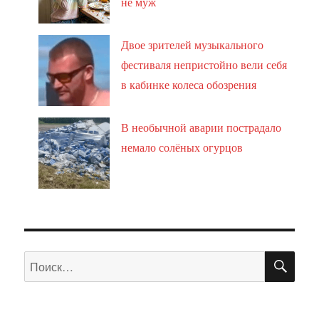
не муж
Двое зрителей музыкального
фестиваля непристойно вели себя
в кабинке колеса обозрения
В необычной аварии пострадало
немало солёных огурцов
ПО
Искать: