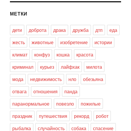
МЕТКИ
дети
доброта
драка
дружба
дтп
еда
жесть
животные
изобретение
истории
климат
конфуз
кошка
красота
криминал
курьез
лайфхак
милота
мода
недвижимость
нло
обезьяна
отвага
отношения
панда
паранормальное
повезло
пожилые
праздник
путешествия
рекорд
робот
рыбалка
случайность
собака
спасение