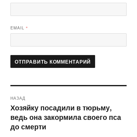
EMAIL
*
Навигация
НАЗАД
по
Хозяйку посадили в тюрьму,
Предыдущая
ведь она закормила своего пса
запись:
записям
до смерти