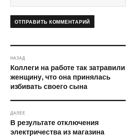
Навигация
НАЗАД
по
Коллеги на работе так затравили
Предыдущая
женщину, что она принялась
запись:
записям
избивать своего сына
ДАЛЕЕ
В результате отключения
Следующая
электричества из магазина
запись: