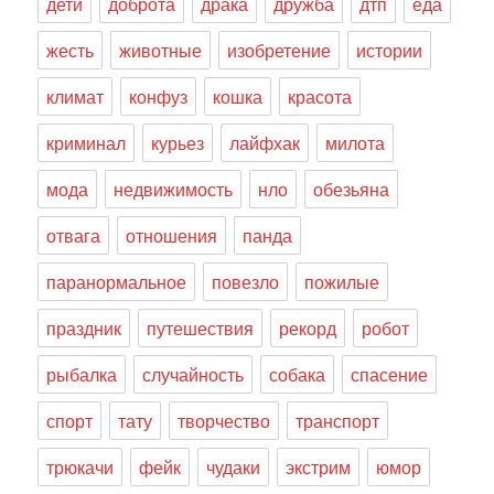
дети
доброта
драка
дружба
дтп
еда
жесть
животные
изобретение
истории
климат
конфуз
кошка
красота
криминал
курьез
лайфхак
милота
мода
недвижимость
нло
обезьяна
отвага
отношения
панда
паранормальное
повезло
пожилые
праздник
путешествия
рекорд
робот
рыбалка
случайность
собака
спасение
спорт
тату
творчество
транспорт
трюкачи
фейк
чудаки
экстрим
юмор