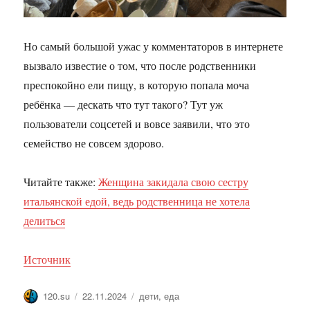
Но самый большой ужас у комментаторов в интернете
вызвало известие о том, что после родственники
преспокойно ели пищу, в которую попала моча
ребёнка — дескать что тут такого? Тут уж
пользователи соцсетей и вовсе заявили, что это
семейство не совсем здорово.
Читайте также:
Женщина закидала свою сестру
итальянской едой, ведь родственница не хотела
делиться
Источник
Автор
Опубликовано
Метки
120.su
22.11.2024
дети
,
еда