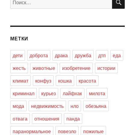
МЕТКИ
дети
доброта
драка
дружба
дтп
еда
жесть
животные
изобретение
истории
климат
конфуз
кошка
красота
криминал
курьез
лайфхак
милота
мода
недвижимость
нло
обезьяна
отвага
отношения
панда
паранормальное
повезло
пожилые