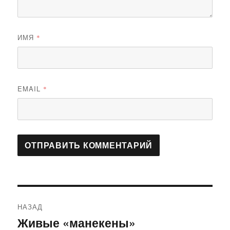
ИМЯ
*
EMAIL
*
Навигация
НАЗАД
по
Живые «манекены»
Предыдущая