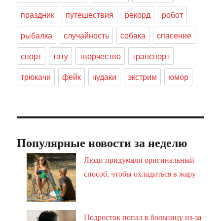
праздник
путешествия
рекорд
робот
рыбалка
случайность
собака
спасение
спорт
тату
творчество
транспорт
трюкачи
фейк
чудаки
экстрим
юмор
Популярные новости за неделю
Люди придумали оригинальный
способ, чтобы охладиться в жару
Подросток попал в больницу из-за