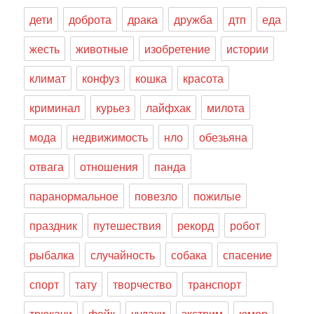
дети
доброта
драка
дружба
дтп
еда
жесть
животные
изобретение
истории
климат
конфуз
кошка
красота
криминал
курьез
лайфхак
милота
мода
недвижимость
нло
обезьяна
отвага
отношения
панда
паранормальное
повезло
пожилые
праздник
путешествия
рекорд
робот
рыбалка
случайность
собака
спасение
спорт
тату
творчество
транспорт
трюкачи
фейк
чудаки
экстрим
юмор