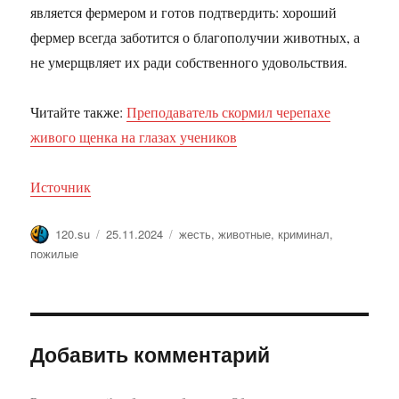
является фермером и готов подтвердить: хороший
фермер всегда заботится о благополучии животных, а
не умерщвляет их ради собственного удовольствия.
Читайте также:
Преподаватель скормил черепахе
живого щенка на глазах учеников
Источник
Автор
Опубликовано
Метки
120.su
25.11.2024
жесть
,
животные
,
криминал
,
пожилые
Добавить комментарий