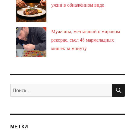
ужин в обнажённом виде
Мужчина, мечтавший о мировом
рекорде, съел 48 мармеладных
мишек за минуту
ПО
Искать:
МЕТКИ