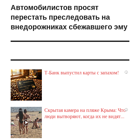
Автомобилистов просят
Следующая
перестать преследовать на
запись:
внедорожниках сбежавшего эму
Т-Банк выпустил карты с запахом!
i
Скрытая камера на пляже Крыма: Что
i
люди вытворяют, когда их не видят...