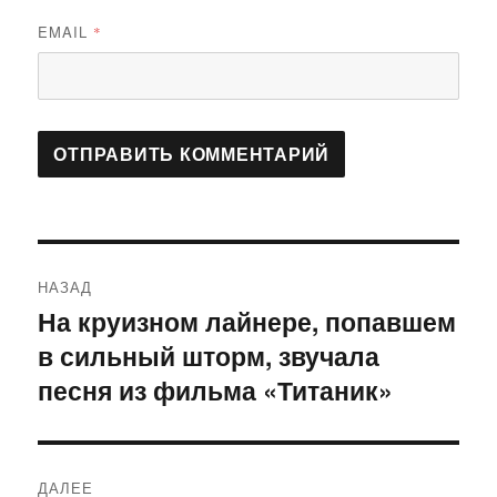
EMAIL
*
Навигация
НАЗАД
по
На круизном лайнере, попавшем
Предыдущая
в сильный шторм, звучала
запись:
записям
песня из фильма «Титаник»
ДАЛЕЕ