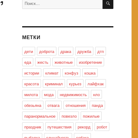
Искать:
МЕТКИ
дети
доброта
драка
дружба
дтп
еда
жесть
животные
изобретение
истории
климат
конфуз
кошка
красота
криминал
курьез
лайфхак
милота
мода
недвижимость
нло
обезьяна
отвага
отношения
панда
паранормальное
повезло
пожилые
праздник
путешествия
рекорд
робот
рыбалка
случайность
собака