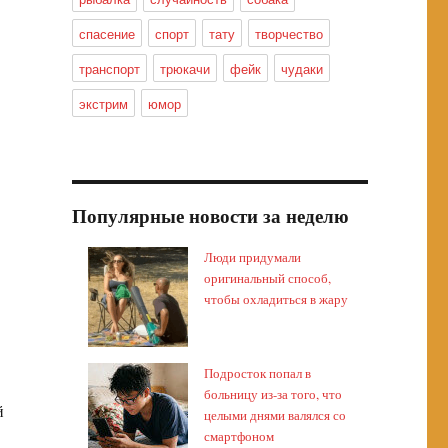
спасение
спорт
тату
творчество
транспорт
трюкачи
фейк
чудаки
экстрим
юмор
Популярные новости за неделю
Люди придумали
оригинальный способ,
чтобы охладиться в жару
Подросток попал в
больницу из-за того, что
й
целыми днями валялся со
смартфоном