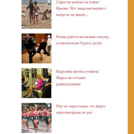
Скрытая камера на пляже
i
Крыма: Что люди вытворяют,
когда их не видят...
Ролик длится несколько секунд,
i
а смеяться вы будете долго
Королева вагона отожгла!
i
Видео не оставит
равнодушным
Ржу не переставая, это видео
i
пересмотришь не раз