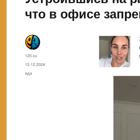
что в офисе запр
Автор
120.su
Опубликовано
13.12.2024
Метки
еда