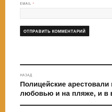
EMAIL
*
Навигация
НАЗАД
по
Полицейские арестовали
Предыдущая
запись:
записям
любовью и на пляже, и в 