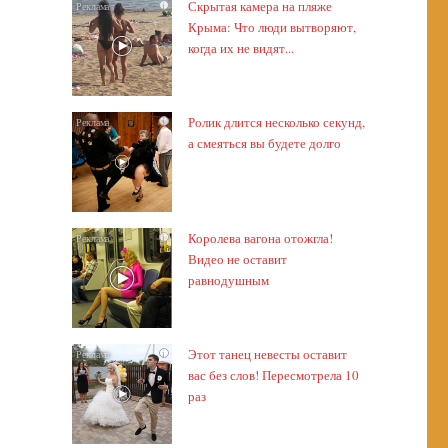
Скрытая камера на пляже
i
Крыма: Что люди вытворяют,
когда их не видят...
Ролик длится несколько секунд,
i
а смеяться вы будете долго
Королева вагона отожгла!
i
Видео не оставит
равнодушным
Этот танец невесты оставит
i
вас без слов! Пересмотрела 10
раз