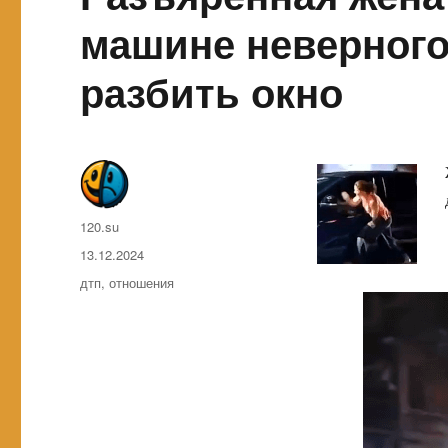
машине неверного
разбить окно
Автор
120.su
Опубликовано
13.12.2024
Метки
дтп
,
отношения