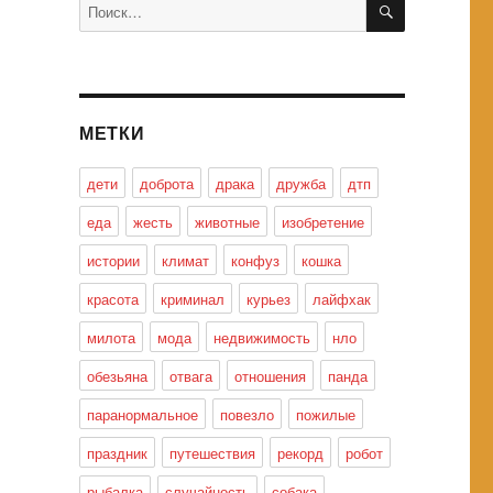
Искать:
МЕТКИ
дети
доброта
драка
дружба
дтп
еда
жесть
животные
изобретение
истории
климат
конфуз
кошка
красота
криминал
курьез
лайфхак
милота
мода
недвижимость
нло
обезьяна
отвага
отношения
панда
паранормальное
повезло
пожилые
праздник
путешествия
рекорд
робот
рыбалка
случайность
собака