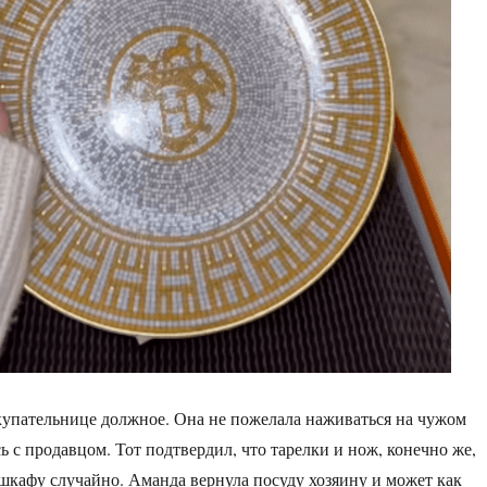
купательнице должное. Она не пожелала наживаться на чужом
ь с продавцом. Тот подтвердил, что тарелки и нож, конечно же,
шкафу случайно. Аманда вернула посуду хозяину и может как