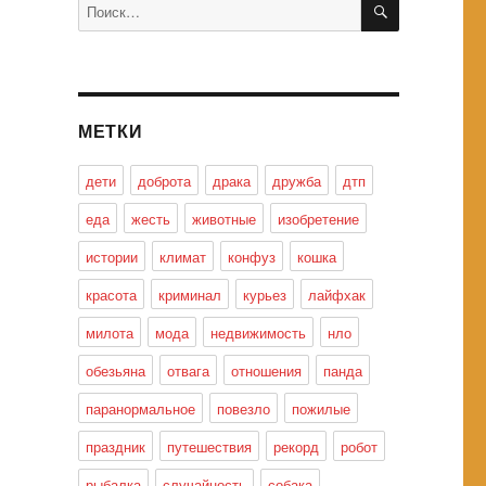
Искать:
МЕТКИ
дети
доброта
драка
дружба
дтп
еда
жесть
животные
изобретение
истории
климат
конфуз
кошка
красота
криминал
курьез
лайфхак
милота
мода
недвижимость
нло
обезьяна
отвага
отношения
панда
паранормальное
повезло
пожилые
праздник
путешествия
рекорд
робот
рыбалка
случайность
собака