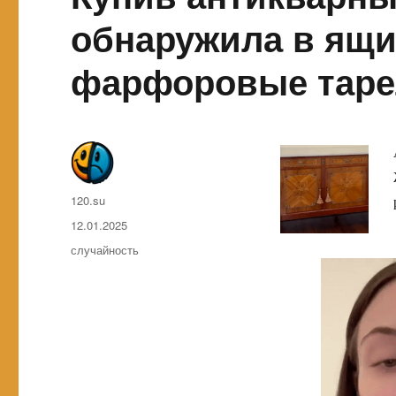
обнаружила в ящ
фарфоровые таре
Автор
120.su
Опубликовано
12.01.2025
Метки
случайность