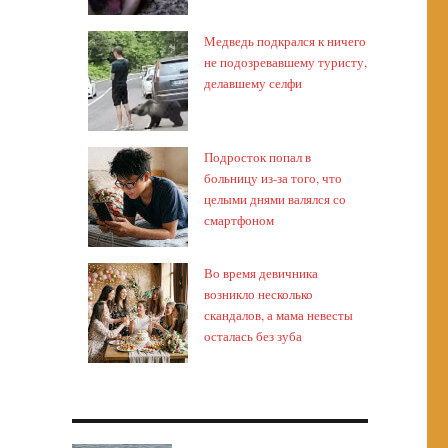
Медведь подкрался к ничего
не подозревавшему туристу,
делавшему селфи
Подросток попал в
больницу из-за того, что
целыми днями валялся со
смартфоном
Во время девичника
возникло несколько
скандалов, а мама невесты
осталась без зуба