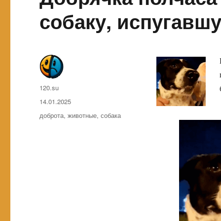
собаку, испугавш
Автор
120.su
Опубликовано
14.01.2025
Метки
доброта
,
животные
,
собака