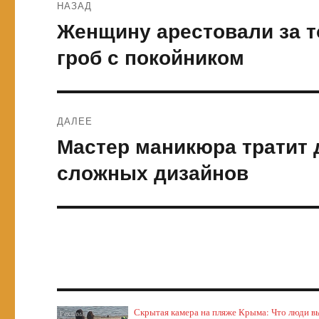
НАЗАД
по
Женщину арестовали за т
Предыдущая
запись:
записям
гроб с покойником
ДАЛЕЕ
Мастер маникюра тратит д
Следующая
запись:
сложных дизайнов
Скрытая камера на пляже Крыма: Что люди выт