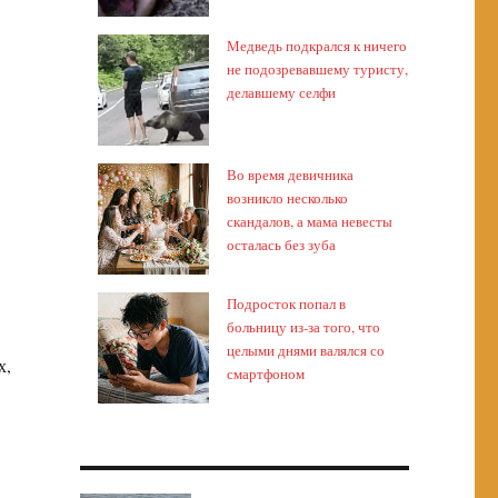
Медведь подкрался к ничего
не подозревавшему туристу,
делавшему селфи
Во время девичника
возникло несколько
скандалов, а мама невесты
осталась без зуба
Подросток попал в
больницу из-за того, что
целыми днями валялся со
х,
смартфоном