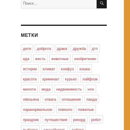
Искать:
МЕТКИ
дети
доброта
драка
дружба
дтп
еда
жесть
животные
изобретение
истории
климат
конфуз
кошка
красота
криминал
курьез
лайфхак
милота
мода
недвижимость
нло
обезьяна
отвага
отношения
панда
паранормальное
повезло
пожилые
праздник
путешествия
рекорд
робот
рыбалка
случайность
собака