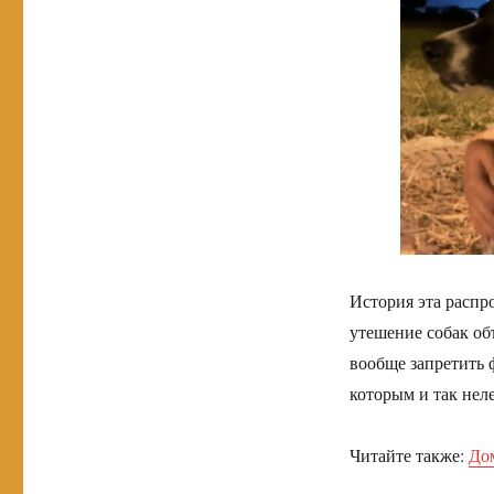
История эта распро
утешение собак об
вообще запретить 
которым и так неле
Читайте также:
Дом