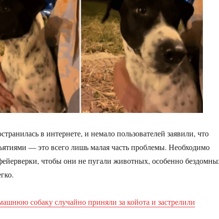
странилась в интернете, и немало пользователей заявили, что
ъятиями — это всего лишь малая часть проблемы. Необходимо
фейерверки, чтобы они не пугали животных, особенно бездомны
гко.
ашнюю собаку случайно приняли за койота и застрелили