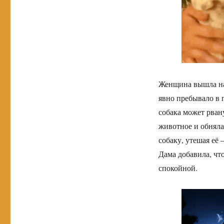
Женщина вышла на 
явно пребывало в 
собака может рвану
животное и обняла
собаку, утешая её
Дама добавила, что
спокойной.