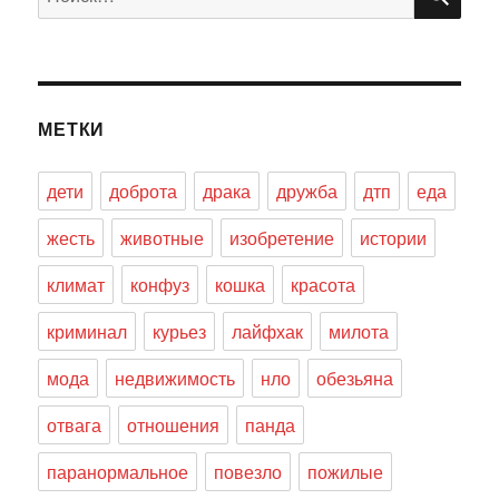
МЕТКИ
дети
доброта
драка
дружба
дтп
еда
жесть
животные
изобретение
истории
климат
конфуз
кошка
красота
криминал
курьез
лайфхак
милота
мода
недвижимость
нло
обезьяна
отвага
отношения
панда
паранормальное
повезло
пожилые