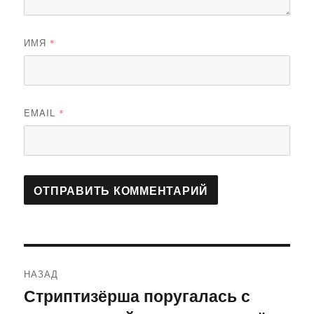
ИМЯ
*
EMAIL
*
Навигация
НАЗАД
по
Стриптизёрша поругалась с
Предыдущая