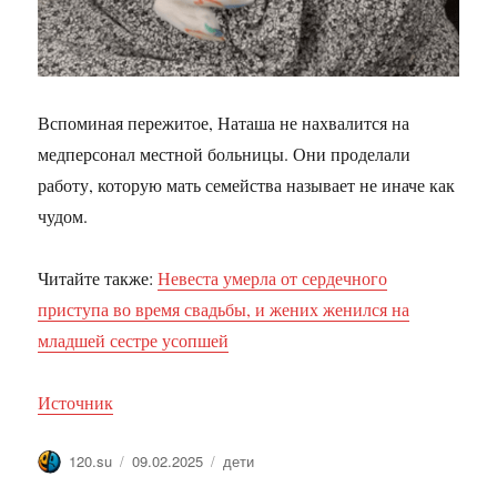
Вспоминая пережитое, Наташа не нахвалится на
медперсонал местной больницы. Они проделали
работу, которую мать семейства называет не иначе как
чудом.
Читайте также:
Невеста умерла от сердечного
приступа во время свадьбы, и жених женился на
младшей сестре усопшей
Источник
Автор
Опубликовано
Метки
120.su
09.02.2025
дети