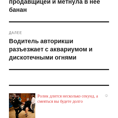
продавщицей и метнула в неё
запись:
записям
банан
ДАЛЕЕ
Водитель авторикши
Следующая
разъезжает с аквариумом и
запись:
дискотечными огнями
Ролик длится несколько секунд, а
i
смеяться вы будете долго