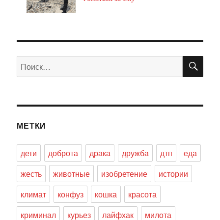
ПО
Искать:
МЕТКИ
дети
доброта
драка
дружба
дтп
еда
жесть
животные
изобретение
истории
климат
конфуз
кошка
красота
криминал
курьез
лайфхак
милота