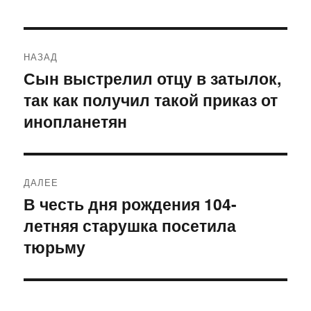
Навигация
НАЗАД
по
Сын выстрелил отцу в затылок,
Предыдущая
так как получил такой приказ от
запись:
записям
инопланетян
ДАЛЕЕ
В честь дня рождения 104-
Следующая
летняя старушка посетила
запись:
тюрьму