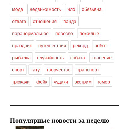
мода
недвижимость
нло
обезьяна
отвага
отношения
панда
паранормальное
повезло
пожилые
праздник
путешествия
рекорд
робот
рыбалка
случайность
собака
спасение
спорт
тату
творчество
транспорт
трюкачи
фейк
чудаки
экстрим
юмор
Популярные новости за неделю