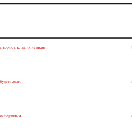
воряют, когда их не видят...
 будете долго
 равнодушным