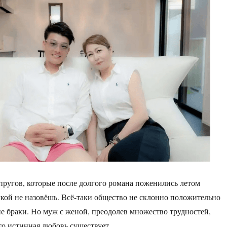
пругов, которые после долгого романа поженились летом
гкой не назовёшь. Всё-таки общество не склонно положительно
е браки. Но муж с женой, преодолев множество трудностей,
что истинная любовь существует.