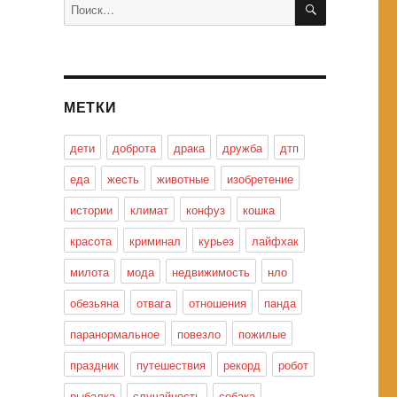
Искать:
МЕТКИ
дети
доброта
драка
дружба
дтп
еда
жесть
животные
изобретение
истории
климат
конфуз
кошка
красота
криминал
курьез
лайфхак
милота
мода
недвижимость
нло
обезьяна
отвага
отношения
панда
паранормальное
повезло
пожилые
праздник
путешествия
рекорд
робот
рыбалка
случайность
собака