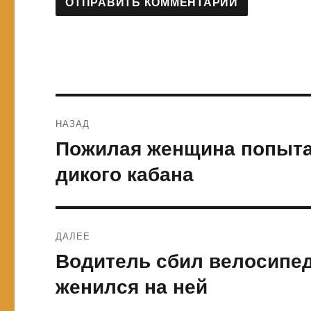
Навигация
НАЗАД
по
Пожилая женщина попытал
Предыдущая
запись:
записям
дикого кабана
ДАЛЕЕ
Водитель сбил велосипед
Следующая
запись:
женился на ней