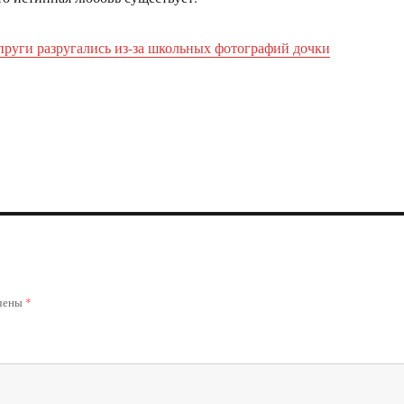
руги разругались из-за школьных фотографий дочки
ечены
*