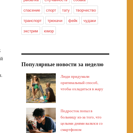
спасение
спорт
тату
творчество
транспорт
трюкачи
фейк
чудаки
экстрим
юмор
ж
ой
Популярные новости за неделю
л.
Люди придумали
оригинальный способ,
чтобы охладиться в жару
Подросток попал в
больницу из-за того, что
целыми днями валялся со
смартфоном