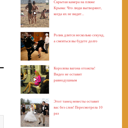
Скрытая камера на пляже
i
Крыма: Что люди вытворяют,
когда их не видят...
Ролик длится несколько секунд,
i
а смеяться вы будете долго
Королева вагона отожгла!
i
Видео не оставит
равнодушным
Этот танец невесты оставит
i
вас без слов! Пересмотрела 10
раз