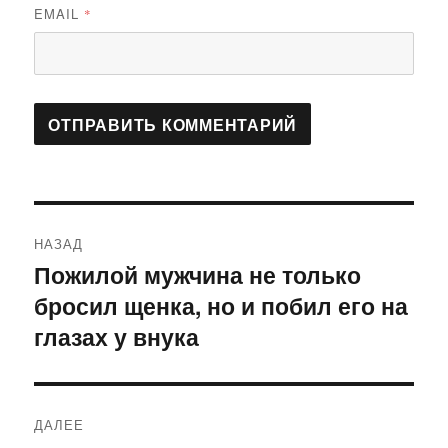
EMAIL
*
Навигация
НАЗАД
по
Пожилой мужчина не только
Предыдущая
бросил щенка, но и побил его на
запись:
записям
глазах у внука
ДАЛЕЕ