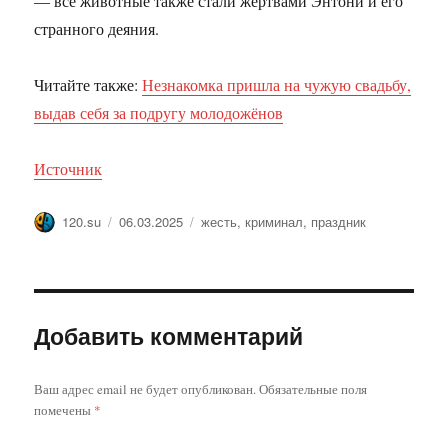
— все животные также стали жертвами Энтони и его
странного деяния.
Читайте также:
Незнакомка пришла на чужую свадьбу,
выдав себя за подругу молодожёнов
Источник
Автор
Опубликовано
Метки
120.su
06.03.2025
жесть
,
криминал
,
праздник
Добавить комментарий
Ваш адрес email не будет опубликован.
Обязательные поля
помечены
*