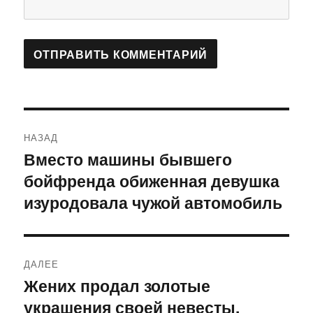
Навигация
НАЗАД
по
Вместо машины бывшего
Предыдущая
бойфренда обиженная девушка
запись:
записям
изуродовала чужой автомобиль
ДАЛЕЕ
Жених продал золотые
Следующая
украшения своей невесты,
запись: