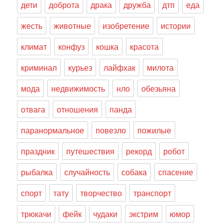
дети
доброта
драка
дружба
дтп
еда
жесть
животные
изобретение
истории
климат
конфуз
кошка
красота
криминал
курьез
лайфхак
милота
мода
недвижимость
нло
обезьяна
отвага
отношения
панда
паранормальное
повезло
пожилые
праздник
путешествия
рекорд
робот
рыбалка
случайность
собака
спасение
спорт
тату
творчество
транспорт
трюкачи
фейк
чудаки
экстрим
юмор