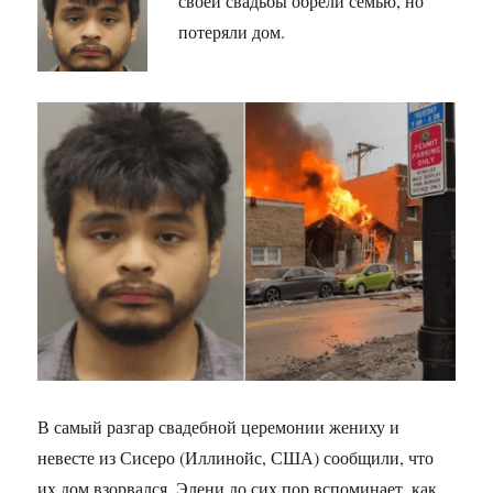
своей свадьбы обрели семью, но
потеряли дом.
В самый разгар свадебной церемонии жениху и
невесте из Сисеро (Иллинойс, США) сообщили, что
их дом взорвался. Элени до сих пор вспоминает, как