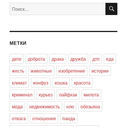
ПО
Искать:
МЕТКИ
дети
доброта
драка
дружба
дтп
еда
жесть
животные
изобретение
истории
климат
конфуз
кошка
красота
криминал
курьез
лайфхак
милота
мода
недвижимость
нло
обезьяна
отвага
отношения
панда