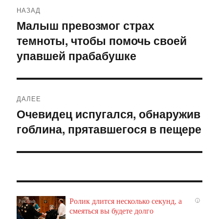
Навигация
НАЗАД
по
Малыш превозмог страх
Предыдущая
темноты, чтобы помочь своей
запись:
записям
упавшей прабабушке
ДАЛЕЕ
Очевидец испугался, обнаружив
Следующая
гоблина, прятавшегося в пещере
запись:
Ролик длится несколько секунд, а
i
смеяться вы будете долго