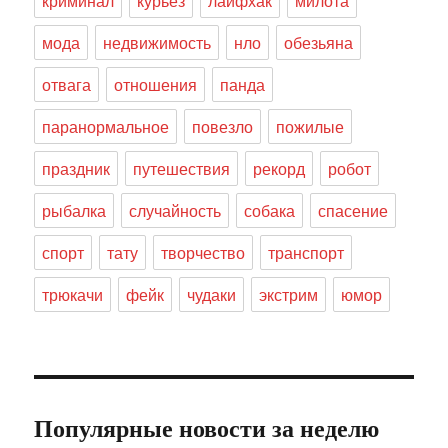
криминал
курьез
лайфхак
милота
мода
недвижимость
нло
обезьяна
отвага
отношения
панда
паранормальное
повезло
пожилые
праздник
путешествия
рекорд
робот
рыбалка
случайность
собака
спасение
спорт
тату
творчество
транспорт
трюкачи
фейк
чудаки
экстрим
юмор
Популярные новости за неделю