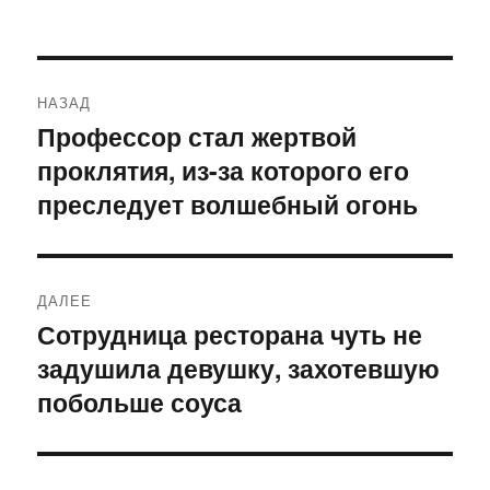
Навигация
НАЗАД
по
Профессор стал жертвой
Предыдущая
проклятия, из-за которого его
запись:
записям
преследует волшебный огонь
ДАЛЕЕ
Сотрудница ресторана чуть не
Следующая
задушила девушку, захотевшую
запись:
побольше соуса