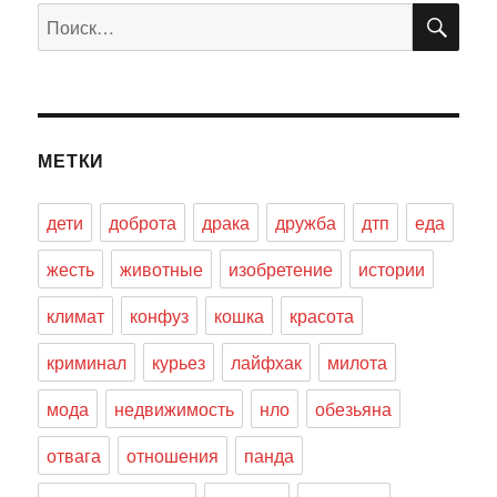
ПО
Искать:
МЕТКИ
дети
доброта
драка
дружба
дтп
еда
жесть
животные
изобретение
истории
климат
конфуз
кошка
красота
криминал
курьез
лайфхак
милота
мода
недвижимость
нло
обезьяна
отвага
отношения
панда