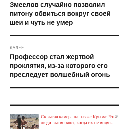
по
Змеелов случайно позволил
Предыдущая
питону обвиться вокруг своей
запись:
записям
шеи и чуть не умер
ДАЛЕЕ
Профессор стал жертвой
Следующая
проклятия, из-за которого его
запись:
преследует волшебный огонь
Скрытая камера на пляже Крыма: Что
i
люди вытворяют, когда их не видят...