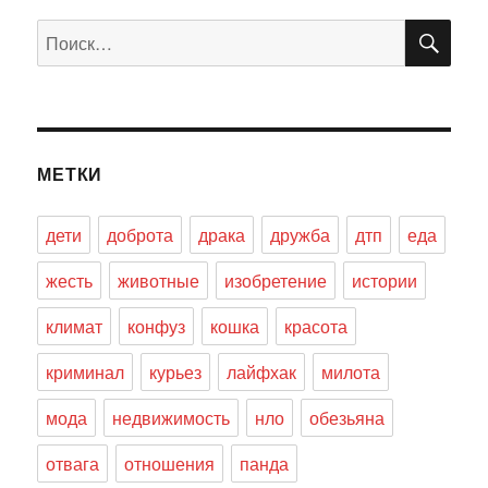
ПО
Искать:
МЕТКИ
дети
доброта
драка
дружба
дтп
еда
жесть
животные
изобретение
истории
климат
конфуз
кошка
красота
криминал
курьез
лайфхак
милота
мода
недвижимость
нло
обезьяна
отвага
отношения
панда