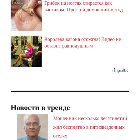
Грибок на ногтях стирается как
i
ластиком! Простой домашний метод
Королева вагона отожгла! Видео не
i
оставит равнодушным
Новости в тренде
Мошенник несколько десятилетий
жил бесплатно в пятизвёздочных
отелях