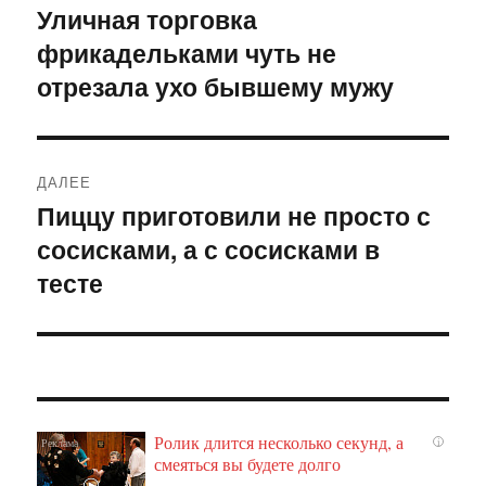
по
Уличная торговка
Предыдущая
фрикадельками чуть не
запись:
записям
отрезала ухо бывшему мужу
ДАЛЕЕ
Пиццу приготовили не просто с
Следующая
сосисками, а с сосисками в
запись:
тесте
Ролик длится несколько секунд, а
i
смеяться вы будете долго