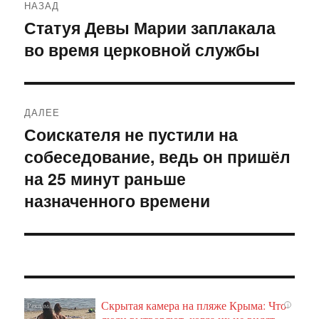
НАЗАД
по
Статуя Девы Марии заплакала
Предыдущая
во время церковной службы
запись:
записям
ДАЛЕЕ
Соискателя не пустили на
Следующая
собеседование, ведь он пришёл
запись:
на 25 минут раньше
назначенного времени
Скрытая камера на пляже Крыма: Что
i