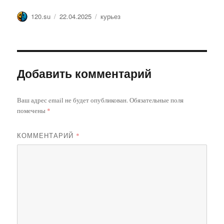
Автор
Опубликовано
Метки
120.su
22.04.2025
курьез
Добавить комментарий
Ваш адрес email не будет опубликован.
Обязательные поля
помечены
*
КОММЕНТАРИЙ
*