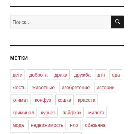
ПО
Искать:
МЕТКИ
дети
доброта
драка
дружба
дтп
еда
жесть
животные
изобретение
истории
климат
конфуз
кошка
красота
криминал
курьез
лайфхак
милота
мода
недвижимость
нло
обезьяна