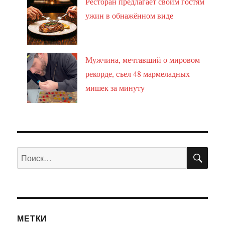
Ресторан предлагает своим гостям
ужин в обнажённом виде
Мужчина, мечтавший о мировом
рекорде, съел 48 мармеладных
мишек за минуту
ПО
Искать:
МЕТКИ