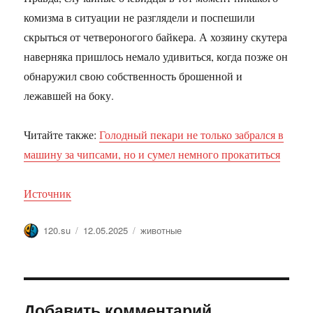
комизма в ситуации не разглядели и поспешили
скрыться от четвероногого байкера. А хозяину скутера
наверняка пришлось немало удивиться, когда позже он
обнаружил свою собственность брошенной и
лежавшей на боку.
Читайте также:
Голодный пекари не только забрался в
машину за чипсами, но и сумел немного прокатиться
Источник
Автор
Опубликовано
Метки
120.su
12.05.2025
животные
Добавить комментарий