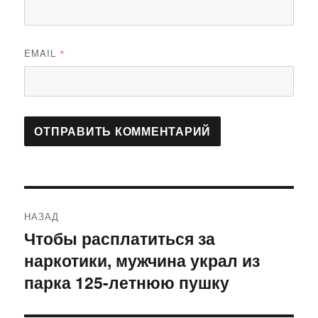
EMAIL
*
Навигация
НАЗАД
по
Чтобы расплатиться за
Предыдущая
наркотики, мужчина украл из
запись:
записям
парка 125-летнюю пушку