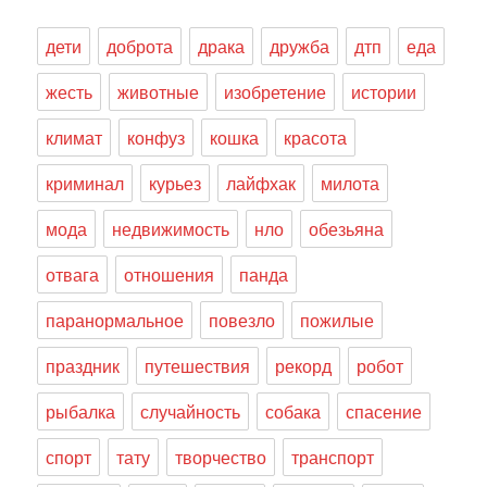
дети
доброта
драка
дружба
дтп
еда
жесть
животные
изобретение
истории
климат
конфуз
кошка
красота
криминал
курьез
лайфхак
милота
мода
недвижимость
нло
обезьяна
отвага
отношения
панда
паранормальное
повезло
пожилые
праздник
путешествия
рекорд
робот
рыбалка
случайность
собака
спасение
спорт
тату
творчество
транспорт