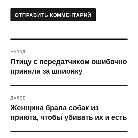
Навигация
НАЗАД
по
Птицу с передатчиком ошибочно
Предыдущая
приняли за шпионку
запись:
записям
ДАЛЕЕ
Женщина брала собак из
Следующая
приюта, чтобы убивать их и есть
запись: