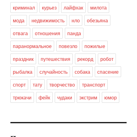
криминал
курьез
лайфхак
милота
мода
недвижимость
нло
обезьяна
отвага
отношения
панда
паранормальное
повезло
пожилые
праздник
путешествия
рекорд
робот
рыбалка
случайность
собака
спасение
спорт
тату
творчество
транспорт
трюкачи
фейк
чудаки
экстрим
юмор