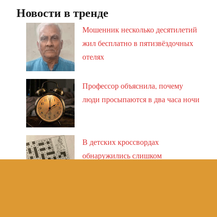
Новости в тренде
Мошенник несколько десятилетий
жил бесплатно в пятизвёздочных
отелях
Профессор объяснила, почему
люди просыпаются в два часа ночи
В детских кроссвордах
обнаружились слишком
«взрослые» слова
Заселившись в арендованное
жильё, сёстры обнаружили на