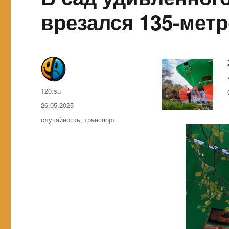
врезался 135-мет
Автор
120.su
Опубликовано
26.05.2025
Метки
случайность
,
транспорт