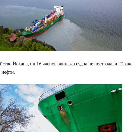
ейство Йохана, ни 16 членов экипажа судна не пострадали. Такж
 нефти.