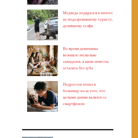
Медведь подкрался к ничего
не подозревавшему туристу,
делавшему селфи
Во время девичника
возникло несколько
скандалов, а мама невесты
осталась без зуба
Подросток попал в
больницу из-за того, что
целыми днями валялся со
смартфоном