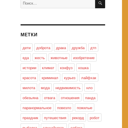
Искать:
МЕТКИ
дети
доброта
драка
дружба
дтп
еда
жесть
животные
изобретение
истории
климат
конфуз
кошка
красота
криминал
курьез
лайфхак
милота
мода
недвижимость
нло
обезьяна
отвага
отношения
панда
паранормальное
повезло
пожилые
праздник
путешествия
рекорд
робот
рыбалка
случайность
собака