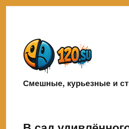
Смешные, курьезные и ст
В сад удивлённог