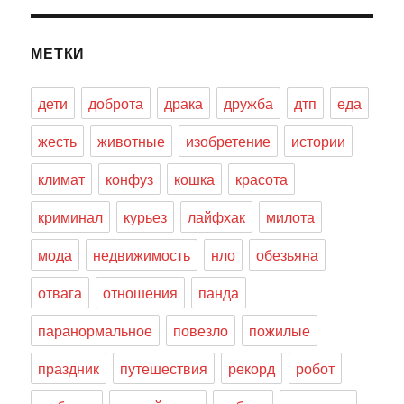
МЕТКИ
дети
доброта
драка
дружба
дтп
еда
жесть
животные
изобретение
истории
климат
конфуз
кошка
красота
криминал
курьез
лайфхак
милота
мода
недвижимость
нло
обезьяна
отвага
отношения
панда
паранормальное
повезло
пожилые
праздник
путешествия
рекорд
робот