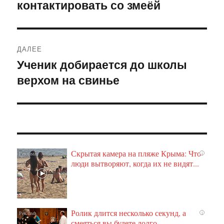
контактировать со змеёй
ДАЛЕЕ
Ученик добирается до школы
Следующая
верхом на свинье
запись:
Скрытая камера на пляже Крыма: Что
i
люди вытворяют, когда их не видят...
Ролик длится несколько секунд, а
i
смеяться вы будете долго