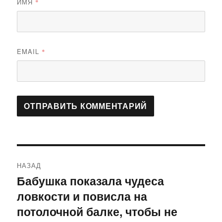
ИМЯ
*
EMAIL
*
Навигация
НАЗАД
по
Бабушка показала чудеса
Предыдущая
ловкости и повисла на
запись:
записям
потолочной балке, чтобы не