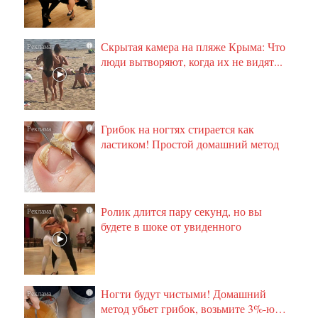
Скрытая камера на пляже Крыма: Что
i
люди вытворяют, когда их не видят...
Грибок на ногтях стирается как
i
ластиком! Простой домашний метод
Ролик длится пару секунд, но вы
i
будете в шоке от увиденного
Ногти будут чистыми! Домашний
i
метод убьет грибок, возьмите 3%-ю…