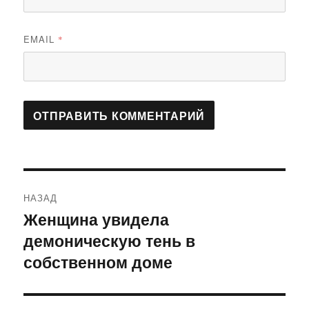
EMAIL
*
Навигация
НАЗАД
по
Женщина увидела
Предыдущая
демоническую тень в
запись:
записям
собственном доме