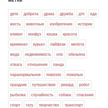
МЕТКИ
дети
доброта
драка
дружба
дтп
еда
жесть
животные
изобретение
истории
климат
конфуз
кошка
красота
криминал
курьез
лайфхак
милота
мода
недвижимость
нло
обезьяна
отвага
отношения
панда
паранормальное
повезло
пожилые
праздник
путешествия
рекорд
робот
рыбалка
случайность
собака
спасение
спорт
тату
творчество
транспорт