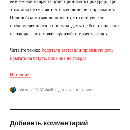
её возможном аресте будет принимать прокурор. При
этом многие считают, что женщине нет оправданий.
Полицейские заявили лишь то, что они уверены:
преднамеренности в поступке дамы не было, она явно
не ожидала, что может произойти такая трагедия.
Читайте также:
Родители заставили приёмную дочь
прыгать на батуте, пока она не умерла
Источник
Автор
Опубликовано
Метки
120.su
08.07.2025
дети
,
жесть
,
климат
Добавить комментарий