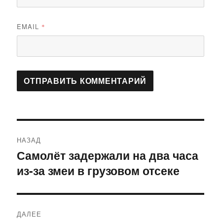
EMAIL
*
Навигация
НАЗАД
по
Самолёт задержали на два часа
Предыдущая
из-за змеи в грузовом отсеке
запись:
записям
ДАЛЕЕ