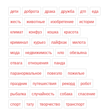
дети
доброта
драка
дружба
дтп
еда
жесть
животные
изобретение
истории
климат
конфуз
кошка
красота
криминал
курьез
лайфхак
милота
мода
недвижимость
нло
обезьяна
отвага
отношения
панда
паранормальное
повезло
пожилые
праздник
путешествия
рекорд
робот
рыбалка
случайность
собака
спасение
спорт
тату
творчество
транспорт