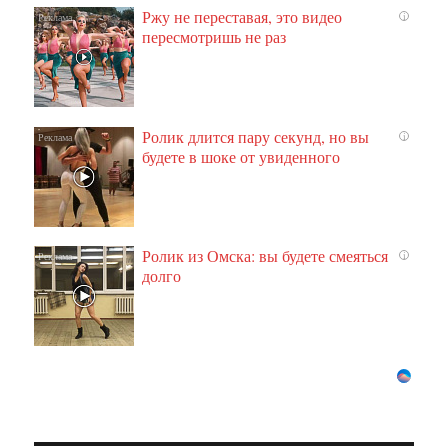
Ржу не переставая, это видео
i
пересмотришь не раз
Ролик длится пару секунд, но вы
i
будете в шоке от увиденного
Ролик из Омска: вы будете смеяться
i
долго