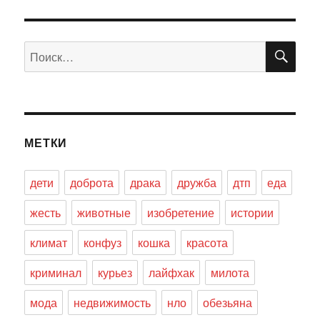
ПО
Искать:
МЕТКИ
дети
доброта
драка
дружба
дтп
еда
жесть
животные
изобретение
истории
климат
конфуз
кошка
красота
криминал
курьез
лайфхак
милота
мода
недвижимость
нло
обезьяна