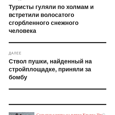
по
Туристы гуляли по холмам и
Предыдущая
встретили волосатого
запись:
записям
сгорбленного снежного
человека
ДАЛЕЕ
Ствол пушки, найденный на
Следующая
стройплощадке, приняли за
запись:
бомбу
Скрытая камера на пляже Крыма: Что
i