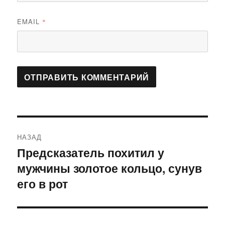
EMAIL
*
Навигация
НАЗАД
по
Предсказатель похитил у
Предыдущая
мужчины золотое кольцо, сунув
запись:
записям
его в рот