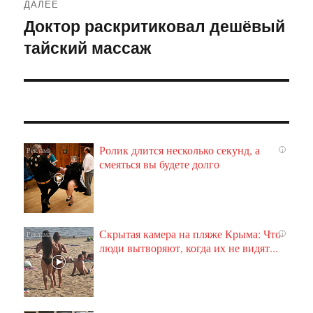
ДАЛЕЕ
Доктор раскритиковал дешёвый
Следующая
тайский массаж
запись:
Ролик длится несколько секунд, а
i
смеяться вы будете долго
Скрытая камера на пляже Крыма: Что
i
люди вытворяют, когда их не видят...