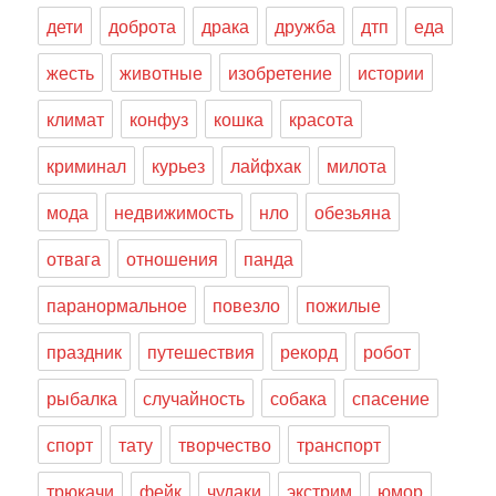
дети
доброта
драка
дружба
дтп
еда
жесть
животные
изобретение
истории
климат
конфуз
кошка
красота
криминал
курьез
лайфхак
милота
мода
недвижимость
нло
обезьяна
отвага
отношения
панда
паранормальное
повезло
пожилые
праздник
путешествия
рекорд
робот
рыбалка
случайность
собака
спасение
спорт
тату
творчество
транспорт
трюкачи
фейк
чудаки
экстрим
юмор