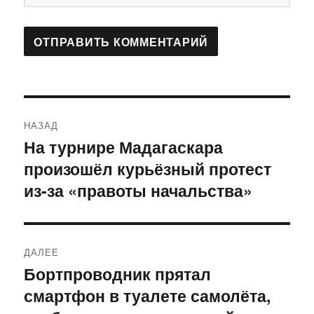
Навигация
НАЗАД
по
На турнире Мадагаскара
Предыдущая
произошёл курьёзный протест
запись:
записям
из-за «правоты начальства»
ДАЛЕЕ
Бортпроводник прятал
Следующая
смартфон в туалете самолёта,
запись: