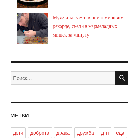
Мужчина, мечтавший о мировом
рекорде, съел 48 мармеладных
мишек за минуту
ПО
Искать:
МЕТКИ
дети
доброта
драка
дружба
дтп
еда