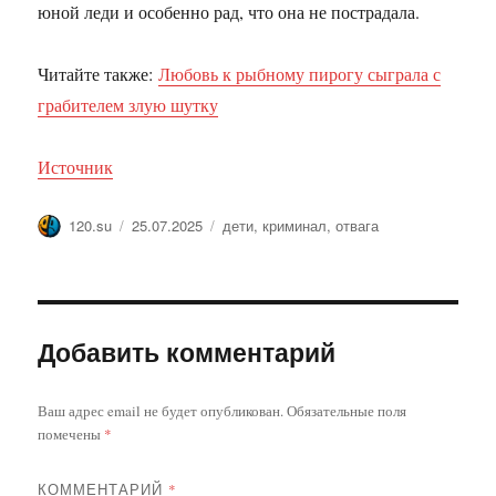
юной леди и особенно рад, что она не пострадала.
Читайте также:
Любовь к рыбному пирогу сыграла с
грабителем злую шутку
Источник
Автор
Опубликовано
Метки
120.su
25.07.2025
дети
,
криминал
,
отвага
Добавить комментарий
Ваш адрес email не будет опубликован.
Обязательные поля
помечены
*
КОММЕНТАРИЙ
*