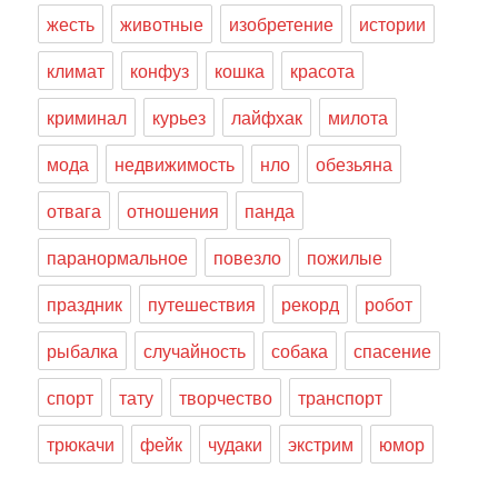
жесть
животные
изобретение
истории
климат
конфуз
кошка
красота
криминал
курьез
лайфхак
милота
мода
недвижимость
нло
обезьяна
отвага
отношения
панда
паранормальное
повезло
пожилые
праздник
путешествия
рекорд
робот
рыбалка
случайность
собака
спасение
спорт
тату
творчество
транспорт
трюкачи
фейк
чудаки
экстрим
юмор