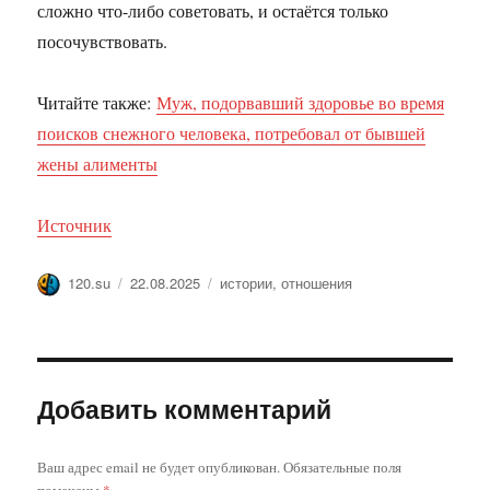
сложно что-либо советовать, и остаётся только
посочувствовать.
Читайте также:
Муж, подорвавший здоровье во время
поисков снежного человека, потребовал от бывшей
жены алименты
Источник
Автор
Опубликовано
Метки
120.su
22.08.2025
истории
,
отношения
Добавить комментарий
Ваш адрес email не будет опубликован.
Обязательные поля
помечены
*