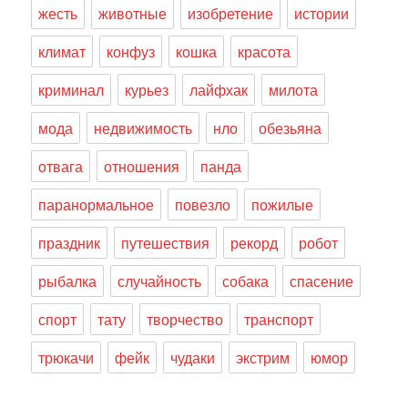
жесть
животные
изобретение
истории
климат
конфуз
кошка
красота
криминал
курьез
лайфхак
милота
мода
недвижимость
нло
обезьяна
отвага
отношения
панда
паранормальное
повезло
пожилые
праздник
путешествия
рекорд
робот
рыбалка
случайность
собака
спасение
спорт
тату
творчество
транспорт
трюкачи
фейк
чудаки
экстрим
юмор