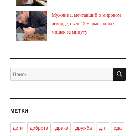
Мужчина, мечтавший о мировом
рекорде, съел 48 мармеладных
мишек за минуту
ПО
Искать:
МЕТКИ
дети
доброта
драка
дружба
дтп
еда