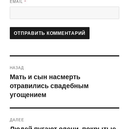
EMAIL
*
Навигация
НАЗАД
по
Мать и сын насмерть
Предыдущая
отравились свадебным
запись:
записям
угощением
ДАЛЕЕ
Людей пугают олени, покрытые
Следующая