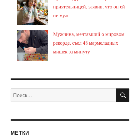
приятельницей, заявив, что он ей
не муж
Мужчина, мечтавший о мировом
рекорде, съел 48 мармеладных
мишек за минуту
ПО
Искать:
МЕТКИ