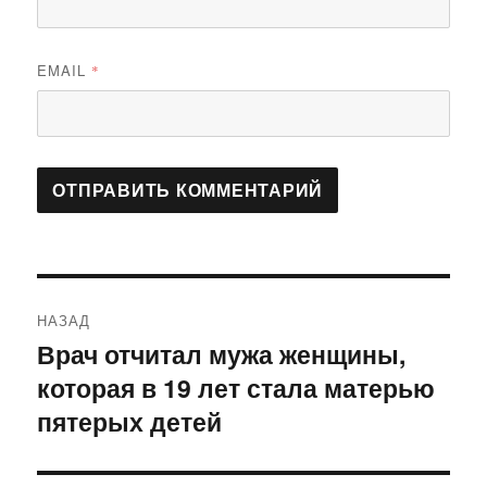
EMAIL
*
Навигация
НАЗАД
по
Врач отчитал мужа женщины,
Предыдущая
которая в 19 лет стала матерью
запись:
записям
пятерых детей