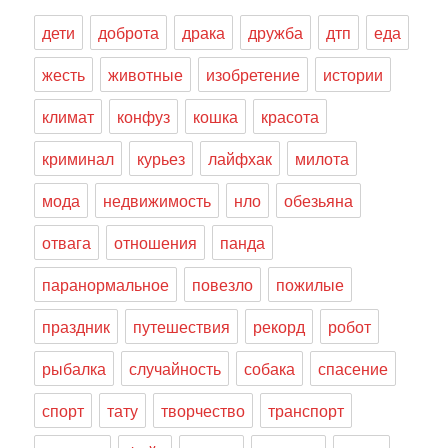
дети
доброта
драка
дружба
дтп
еда
жесть
животные
изобретение
истории
климат
конфуз
кошка
красота
криминал
курьез
лайфхак
милота
мода
недвижимость
нло
обезьяна
отвага
отношения
панда
паранормальное
повезло
пожилые
праздник
путешествия
рекорд
робот
рыбалка
случайность
собака
спасение
спорт
тату
творчество
транспорт