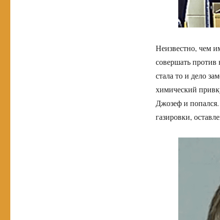
Неизвестно, чем и
совершать против н
стала то и дело за
химический привку
Джозеф и попался.
газировки, оставл