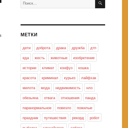
Искать:
МЕТКИ
в
дети
доброта
драка
дружба
дтп
еда
жесть
животные
изобретение
истории
климат
конфуз
кошка
красота
криминал
курьез
лайфхак
милота
мода
недвижимость
нло
обезьяна
отвага
отношения
панда
паранормальное
повезло
пожилые
праздник
путешествия
рекорд
робот
рыбалка
случайность
собака