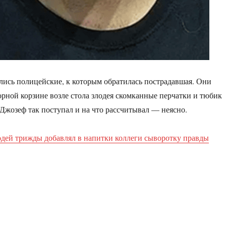
ялись полицейские, к которым обратилась пострадавшая. Они
рной корзине возле стола злодея скомканные перчатки и тюбик
 Джозеф так поступал и на что рассчитывал — неясно.
одей трижды добавлял в напитки коллеги сыворотку правды