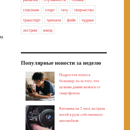
спасение
спорт
тату
творчество
транспорт
трюкачи
фейк
чудаки
экстрим
юмор
ма
Популярные новости за неделю
Подросток попал в
больницу из-за того, что
целыми днями валялся со
смартфоном
Китаянка на 2 часа застряла
ногой в руле собственного
автомобиля