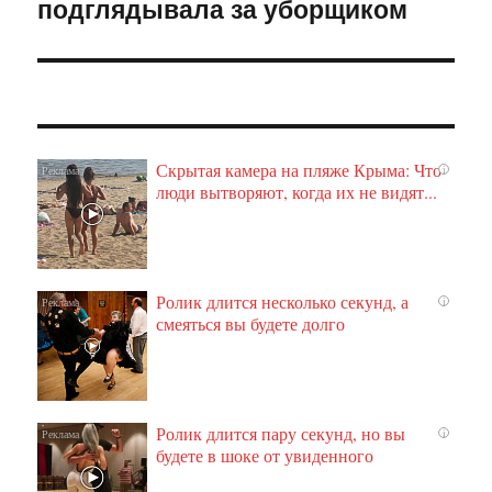
подглядывала за уборщиком
запись:
Скрытая камера на пляже Крыма: Что
i
люди вытворяют, когда их не видят...
Ролик длится несколько секунд, а
i
смеяться вы будете долго
Ролик длится пару секунд, но вы
i
будете в шоке от увиденного