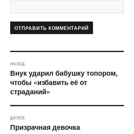
Навигация
НАЗАД
по
Внук ударил бабушку топором,
Предыдущая
чтобы «избавить её от
запись:
записям
страданий»
ДАЛЕЕ
Призрачная девочка
Следующая