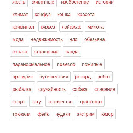
жесть
животные
изобретение
истории
климат
конфуз
кошка
красота
криминал
курьез
лайфхак
милота
мода
недвижимость
нло
обезьяна
отвага
отношения
панда
паранормальное
повезло
пожилые
праздник
путешествия
рекорд
робот
рыбалка
случайность
собака
спасение
спорт
тату
творчество
транспорт
трюкачи
фейк
чудаки
экстрим
юмор