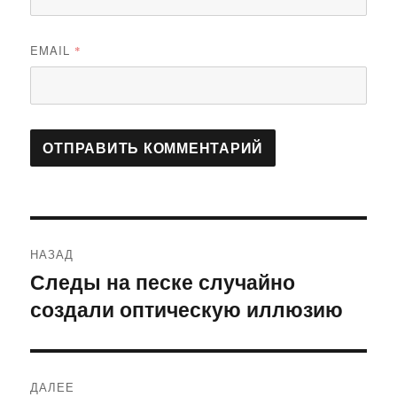
EMAIL
*
Навигация
НАЗАД
по
Следы на песке случайно
Предыдущая
создали оптическую иллюзию
запись:
записям
ДАЛЕЕ