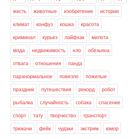
жесть
животные
изобретение
истории
климат
конфуз
кошка
красота
криминал
курьез
лайфхак
милота
мода
недвижимость
нло
обезьяна
отвага
отношения
панда
паранормальное
повезло
пожилые
праздник
путешествия
рекорд
робот
рыбалка
случайность
собака
спасение
спорт
тату
творчество
транспорт
трюкачи
фейк
чудаки
экстрим
юмор