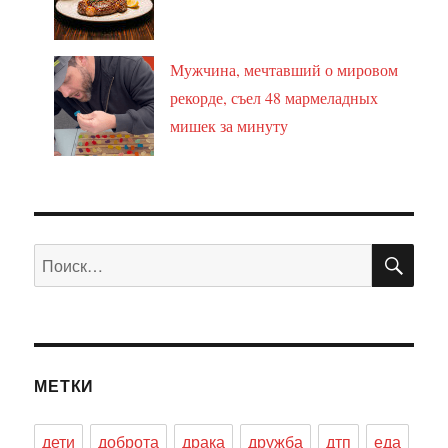
Мужчина, мечтавший о мировом
рекорде, съел 48 мармеладных
мишек за минуту
ПО
Искать:
МЕТКИ
дети
доброта
драка
дружба
дтп
еда