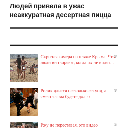
Людей привела в ужас
Следующая
неаккуратная десертная пицца
запись:
Скрытая камера на пляже Крыма: Что
i
люди вытворяют, когда их не видят...
Ролик длится несколько секунд, а
i
смеяться вы будете долго
Ржу не переставая, это видео
i