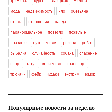
криминал
курьез
лайфхак
милота
мода
недвижимость
нло
обезьяна
отвага
отношения
панда
паранормальное
повезло
пожилые
праздник
путешествия
рекорд
робот
рыбалка
случайность
собака
спасение
спорт
тату
творчество
транспорт
трюкачи
фейк
чудаки
экстрим
юмор
Популярные новости за неделю