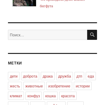
бигфута
ПО
Искать:
МЕТКИ
дети
доброта
драка
дружба
дтп
еда
жесть
животные
изобретение
истории
климат
конфуз
кошка
красота