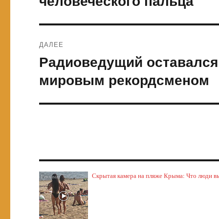
человеческого пальца
ДАЛЕЕ
Радиоведущий оставался 
Следующая
запись:
мировым рекордсменом
Скрытая камера на пляже Крыма: Что люди выт