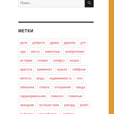
Искать:
МЕТКИ
дети
доброта
драка
дружба
дтп
еда
жесть
животные
изобретение
истории
климат
конфуз
кошка
красота
криминал
курьез
лайфхак
милота
мода
недвижимость
нло
обезьяна
отвага
отношения
панда
паранормальное
повезло
пожилые
праздник
путешествия
рекорд
робот
рыбалка
случайность
собака