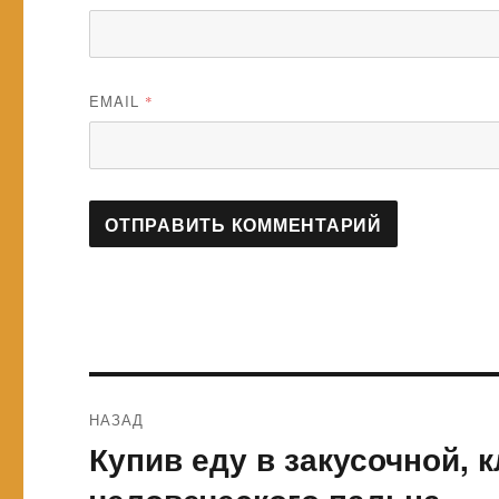
EMAIL
*
Навигация
НАЗАД
по
Купив еду в закусочной, 
Предыдущая
запись:
записям