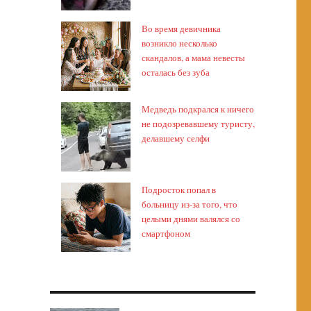
Во время девичника
возникло несколько
скандалов, а мама невесты
осталась без зуба
Медведь подкрался к ничего
не подозревавшему туристу,
делавшему селфи
Подросток попал в
больницу из-за того, что
целыми днями валялся со
смартфоном