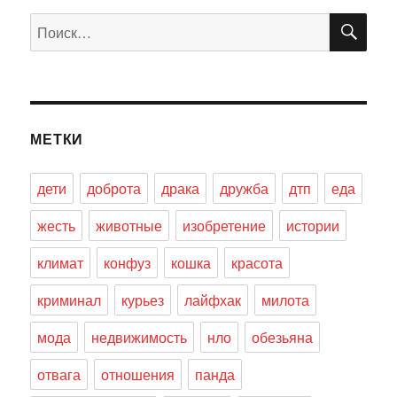
ПО
Искать:
МЕТКИ
дети
доброта
драка
дружба
дтп
еда
жесть
животные
изобретение
истории
климат
конфуз
кошка
красота
криминал
курьез
лайфхак
милота
мода
недвижимость
нло
обезьяна
отвага
отношения
панда