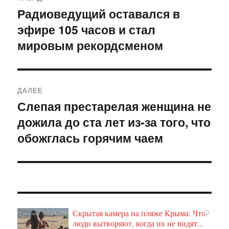
по
Радиоведущий оставался в
Предыдущая
эфире 105 часов и стал
запись:
записям
мировым рекордсменом
ДАЛЕЕ
Слепая престарелая женщина не
Следующая
дожила до ста лет из-за того, что
запись:
обожглась горячим чаем
Скрытая камера на пляже Крыма: Что
i
люди вытворяют, когда их не видят...