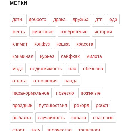
МЕТКИ
дети
доброта
драка
дружба
дтп
еда
жесть
животные
изобретение
истории
климат
конфуз
кошка
красота
криминал
курьез
лайфхак
милота
мода
недвижимость
нло
обезьяна
отвага
отношения
панда
паранормальное
повезло
пожилые
праздник
путешествия
рекорд
робот
рыбалка
случайность
собака
спасение
спорт
тату
творчество
транспорт