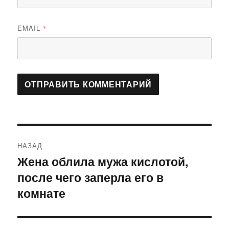
EMAIL
*
Навигация
НАЗАД
по
Жена облила мужа кислотой,
Предыдущая
после чего заперла его в
запись:
записям
комнате