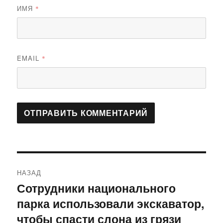
ИМЯ
*
EMAIL
*
Навигация
НАЗАД
по
Сотрудники национального
Предыдущая
парка использовали экскаватор,
запись:
записям
чтобы спасти слона из грязи