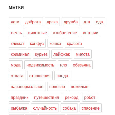
МЕТКИ
дети
доброта
драка
дружба
дтп
еда
жесть
животные
изобретение
истории
климат
конфуз
кошка
красота
криминал
курьез
лайфхак
милота
мода
недвижимость
нло
обезьяна
отвага
отношения
панда
паранормальное
повезло
пожилые
праздник
путешествия
рекорд
робот
рыбалка
случайность
собака
спасение