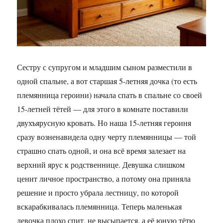
Сестру с супругом и младшим сыном разместили в
одной спальне, а вот старшая 5-летняя дочка (то есть
племянница героини) начала спать в спальне со своей
15-летней тётей — для этого в комнате поставили
двухъярусную кровать. Но наша 15-летняя героиня
сразу возненавидела одну черту племянницы — той
страшно спать одной, и она всё время залезает на
верхний ярус к родственнице. Девушка слишком
ценит личное пространство, а потому она приняла
решение и просто убрала лестницу, по которой
вскарабкивалась племянница. Теперь маленькая
девочка плохо спит, не высыпается, а её юную тётю